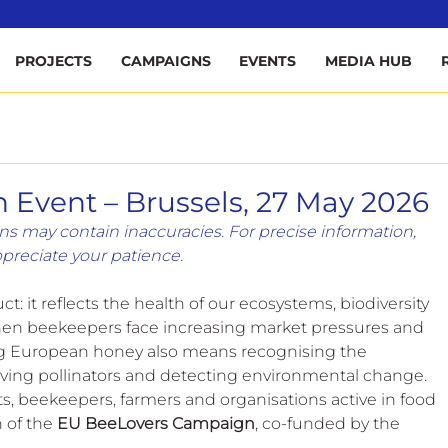
ee
PROJECTS
CAMPAIGNS
EVENTS
MEDIA HUB
Event – Brussels, 27 May 2026
s may contain inaccuracies. For precise information, 
ppreciate your patience.
 it reflects the health of our ecosystems, biodiversity 
when beekeepers face increasing market pressures and 
g European honey also means recognising the 
erving pollinators and detecting environmental change.
sts, beekeepers, farmers and organisations active in food 
 of the 
EU BeeLovers Campaign
, co-funded by the 