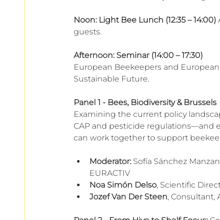
Noon: Light Bee Lunch (12:35 – 14:00)
 
guests.
Afternoon: Seminar (14:00 – 17:30)
European Beekeepers and European Ho
Sustainable Future.
Panel 1 - Bees, Biodiversity & Brussels 
Examining the current policy landsca
CAP and pesticide regulations—and exp
can work together to support beekeep
Moderator:
 Sofía Sánchez Manzan
EURACTIV 
Noa Simón Delso
, Scientific Dir
Jozef Van Der Steen
, Consultant,