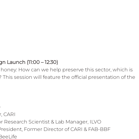
 Beekeep
 Launch (11:00 – 12:30)
ney: How can we help preserve this sector, which is 
 This session will feature the official presentation of the 
 
, CARI 
or Research Scientist & Lab Manager, ILVO 
-President, Former Director of CARI & FAB-BBF 
BeeLife 