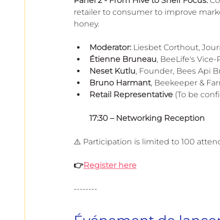
Panel 2 - From Hive to Shelf
Focus:
 Co
retailer to consumer to improve marke
honey.
Moderator:
 Liesbet Corthout, Jour
Étienne Bruneau
, BeeLife's Vice
Neset Kutlu
, Founder, Bees Api Br
Bruno Harmant
, Beekeeper & Fa
Retail Representative
 (To be conf
17:30 – Networking Reception
⚠️ Participation is limited to 100 att
👉
Register here
--------