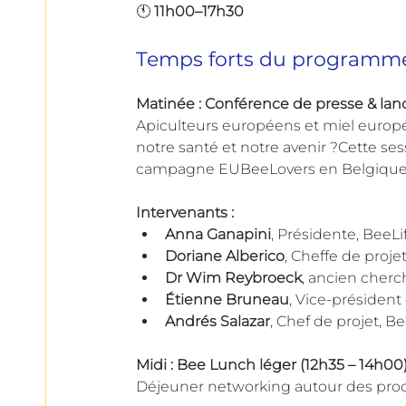
🕚 
11h00–17h30
Temps forts du programm
Matinée : Conférence de presse & la
Apiculteurs européens et miel europé
notre santé et notre avenir ?Cette ses
campagne EUBeeLovers en Belgique
Intervenants :
Anna Ganapini
, Présidente, BeeLi
Doriane Alberico
, Cheffe de proje
Dr Wim Reybroeck
, ancien cherc
Étienne Bruneau
, Vice-président
Andrés Salazar
, Chef de projet, Be
Midi : Bee Lunch léger (12h35 – 14h00
Déjeuner networking autour des produi