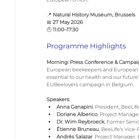
European
📍 
Natural History Museum, Brussels
📅 
27 May 2026
🕚 
11:00–17:30
Programme Highlights
Morning: Press Conference & Campaign
European beekeepers and European ho
essential to our health and our future?
EUBeelovers campaign in Belgium.
Speakers:
Anna Ganapini
, President, BeeLife
Doriane Alberico
, Project Manager
Dr. Wim Reybroeck
, Former Seni
Étienne Bruneau
, BeeLife's Vice
Andrés Salazar
, Project Manager, 