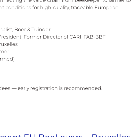
nnecting the value chain from beekeeper to farmer to 
t conditions for high-quality, traceable European 
nalist, Boer & Tuinder 
-President; Former Director of CARI, FAB-BBF 
uxelles 
rmer
irmed)  
endees — early registration is recommended.