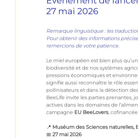
Événement de lancem
27 mai 2026
Remarque linguistique : les traducti
Pour obtenir des informations précises
remercions de votre patience.
Le miel européen est bien plus qu’un p
biodiversité et de nos systèmes agricol
pressions économiques et environnem
signifie aussi reconnaître le rôle esse
pollinisateurs et dans la détection 
BeeLife invite les parties prenantes, j
actives dans les domaines de l’alimenta
campagne 
EU BeeLovers
, cofinancé
📍 
Muséum des Sciences naturelles, B
📅 
27 mai 2026