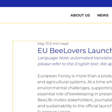
B
ABOUT US
NEWS
May 13
3 min read
EU BeeLovers Launch 
Language Note: automated translation
please refer to the English text. We a
European honey is more than a product:
and agricultural systems. At a time 
environmental challenges, supportin
essential role of beekeeping in pres
BeeLife invites stakeholders, journali
and sustainability to the official launch
European Union.